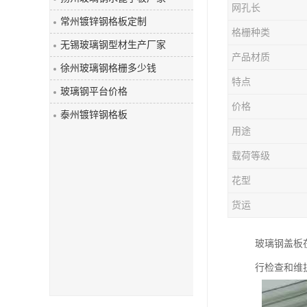
网孔长
玻璃钢盖板
常州镀锌钢格板定制
格栅种类
无锡玻璃钢型材生产厂家
产品材质
徐州玻璃钢格栅多少钱
特点
玻璃钢平台价格
价格
泰州镀锌钢格板
用途
载荷等级
花型
货运
玻璃钢盖板
行检查和维