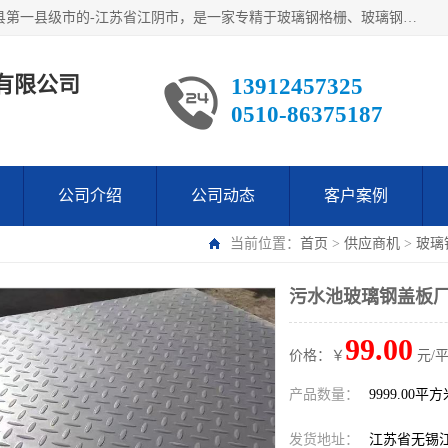
江阴市翔鼎复合材料有限公司,位于美丽富饶的中国经济百强县第一县级市的-江苏省江阴市，是一家专精于玻璃钢格栅、玻璃钢新材料,镀锌钢格板，机械设备生产制造及研发的科技型企业；公司产品已销往了世界多个国家和地区，公司人决心加倍努力愿与广大社会同仁精诚合作共创辉煌！
有限公司
13912457325
0510-86375187
公司介绍
公司动态
客户案例
当前位置：
首页
>
供应商机
>
玻璃
污水池玻璃钢盖板厂
99.00
价格：￥
元/
产品数量：
9999.00平
发货地址：
江苏省无锡