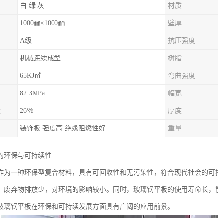
白 绿 灰
材质
1000㎜×1000㎜
壁厚
A级
抗压强度
机械连续成型
树脂
65KJ㎡
弯曲强度
82.3MPa
幅宽
量
26％
厚度
装饰板 强度高 绝缘阻燃性好
重量
的环保与可持续性
作为一种环保型复合材料，具有可回收性和无污染性，符合现代社会的可
，废弃物排放少，对环境的影响较小。同时，玻璃钢平板的使用寿命长，
玻璃钢平板在环保和可持续发展方面具有广阔的应用前景。