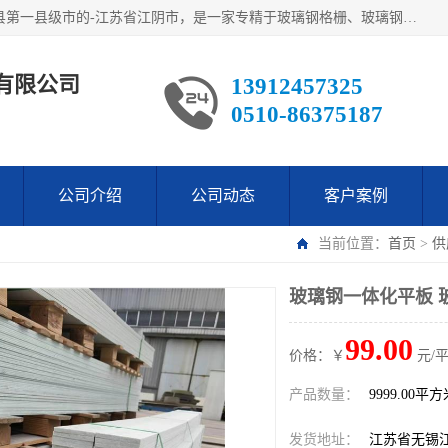
江阴市翔鼎复合材料有限公司,位于美丽富饶的中国经济百强县第一县级市的-江苏省江阴市，是一家专精于玻璃钢格栅、玻璃钢新材料,镀锌钢格板，机械设备生产制造及研发的科技型企业；公司产品已销往了世界多个国家和地区，公司人决心加倍努力愿与广大社会同仁精诚合作共创辉煌！
有限公司
13912457325
0510-86375187
公司介绍
公司动态
客户案例
当前位置：
首页
>
供
玻璃钢一体化平板 
99.00
价格：￥
元/
产品数量：
9999.00平
发货地址：
江苏省无锡