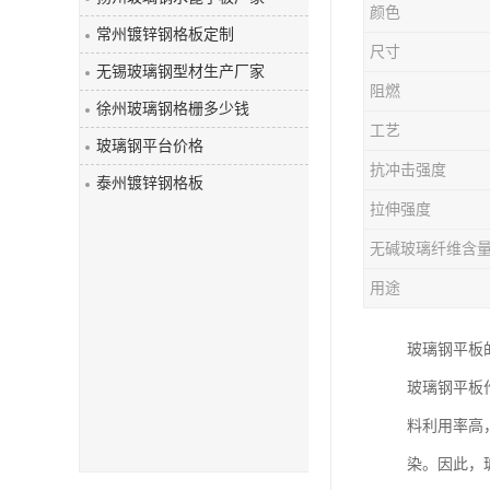
颜色
玻璃钢盖板
常州镀锌钢格板定制
尺寸
无锡玻璃钢型材生产厂家
阻燃
徐州玻璃钢格栅多少钱
工艺
玻璃钢平台价格
抗冲击强度
泰州镀锌钢格板
拉伸强度
无碱玻璃纤维含
用途
玻璃钢平板
玻璃钢平板
料利用率高
染。因此，