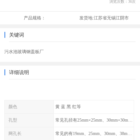
浏览次数：
36
次
产品规格：
发货地:
江苏省无锡江阴市
关键词
污水池玻璃钢盖板厂
详细说明
颜色
黄 蓝 黑 红等
孔型
常见孔径有25mm×25mm、30mm×30mm、38mm×38mm等,
网孔长
常见的有19mm、25mm、30mm、38mm和50mm等