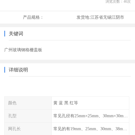
浏览次数：
46
次
产品规格：
发货地:
江苏省无锡江阴市
关键词
广州玻璃钢格栅盖板
详细说明
颜色
黄 蓝 黑 红等
孔型
常见孔径有25mm×25mm、30mm×30mm、38mm×38mm等,
网孔长
常见的有19mm、25mm、30mm、38mm和50mm等