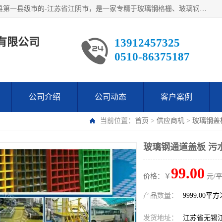
江阴市翔鼎复合材料有限公司,位于美丽富饶的中国经济百强县第一县级市的-江苏省江阴市，是一家专精于玻璃钢格栅、玻璃钢新材料,镀锌钢格板，机械设备生产制造及研发的科技型企业；公司产品已销往了世界多个国家和地区，公司人决心加倍努力愿与广大社会同仁精诚合作共创辉煌！
有限公司
13912457325
0510-86375187
公司介绍
公司动态
客户案例
当前位置：
首页
>
供应商机
>
玻璃钢盖
玻璃钢通道盖板 污
99.00
价格：￥
元/
产品数量：
9999.00平
发货地址：
江苏省无锡