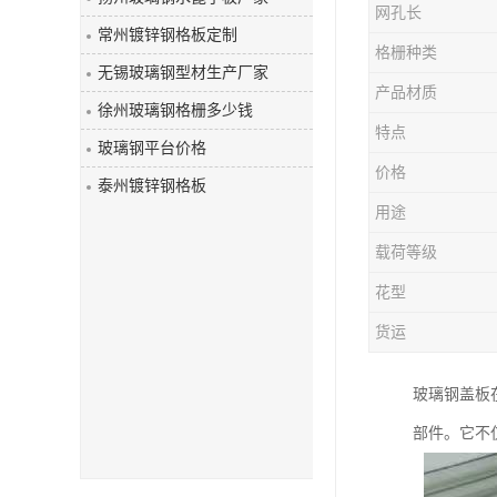
网孔长
玻璃钢盖板
常州镀锌钢格板定制
格栅种类
无锡玻璃钢型材生产厂家
产品材质
徐州玻璃钢格栅多少钱
特点
玻璃钢平台价格
价格
泰州镀锌钢格板
用途
载荷等级
花型
货运
玻璃钢盖板
部件。它不