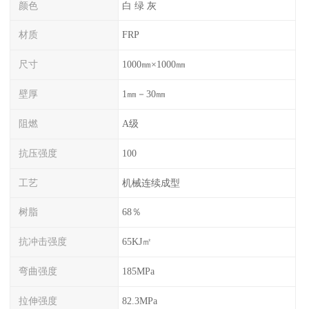
颜色
白 绿 灰
材质
FRP
尺寸
1000㎜×1000㎜
壁厚
1㎜－30㎜
阻燃
A级
抗压强度
100
工艺
机械连续成型
树脂
68％
抗冲击强度
65KJ㎡
弯曲强度
185MPa
拉伸强度
82.3MPa