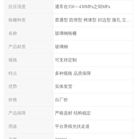
抗压强度
通常在350～430MPa之间MPa
格栅种类
普通型 防滑型 ‌烤漆型 封边型 ‌微孔 立体 加砂覆面型 平面型
名称
玻璃钢格栅
产品材质
玻璃钢
规格
可支持定制
特点
多种规格 品质保障
优势
实体发货
价格
出厂价
产品保障
严格选材 结构稳定
用途
平台养殖光伏走道