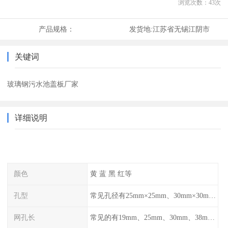
浏览次数：
43
次
产品规格：
发货地:
江苏省无锡江阴市
关键词
玻璃钢污水池盖板厂家
详细说明
颜色
黄 蓝 黑 红等
孔型
常见孔径有25mm×25mm、30mm×30mm、38mm×38mm等,
网孔长
常见的有19mm、25mm、30mm、38mm和50mm等