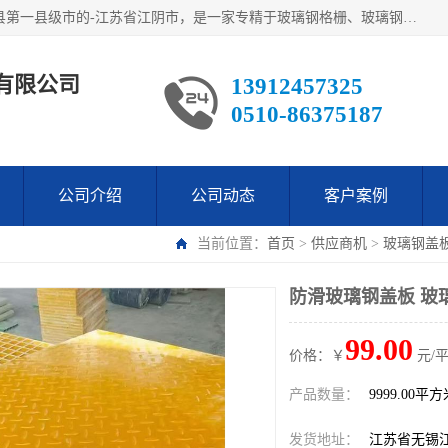
江阴市翔鼎复合材料有限公司,位于美丽富饶的中国经济百强县第一县级市的-江苏省江阴市，是一家专精于玻璃钢格栅、玻璃钢新材料,镀锌钢格板，机械设备生产制造及研发的科技型企业；公司产品已销往了世界多个国家和地区，公司人决心加倍努力愿与广大社会同仁精诚合作共创辉煌！
有限公司
13912457325
0510-86375187
公司介绍
公司动态
客户案例
当前位置：
首页
>
供应商机
>
玻璃钢盖
防滑玻璃钢盖板 玻
99.00
价格：￥
元/
产品数量：
9999.00平
发货地址：
江苏省无锡