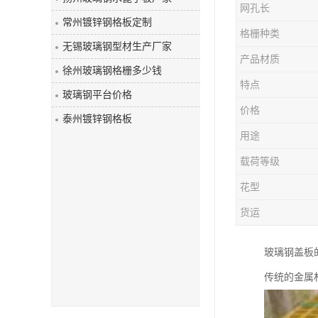
网孔长
玻璃钢盖板
常州镀锌钢格板定制
格栅种类
无锡玻璃钢型材生产厂家
产品材质
徐州玻璃钢格栅多少钱
特点
玻璃钢平台价格
价格
泰州镀锌钢格板
用途
载荷等级
花型
货运
玻璃钢盖板
传统的金属