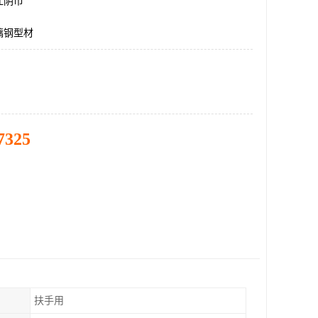
江阴市
璃钢型材
7325
扶手用