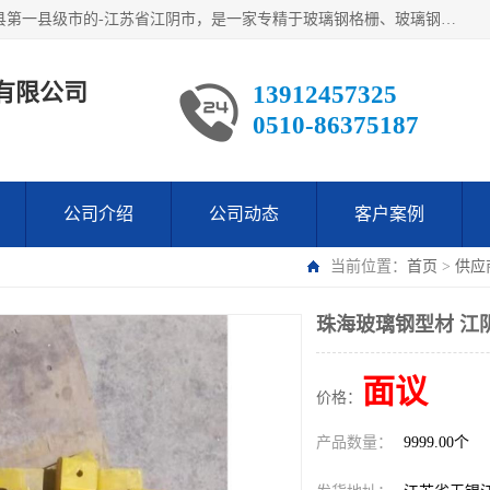
江阴市翔鼎复合材料有限公司,位于美丽富饶的中国经济百强县第一县级市的-江苏省江阴市，是一家专精于玻璃钢格栅、玻璃钢新材料,镀锌钢格板，机械设备生产制造及研发的科技型企业；公司产品已销往了世界多个国家和地区，公司人决心加倍努力愿与广大社会同仁精诚合作共创辉煌！
有限公司
13912457325
0510-86375187
公司介绍
公司动态
客户案例
当前位置：
首页
>
供应
珠海玻璃钢型材 江
面议
价格：
产品数量：
9999.00个