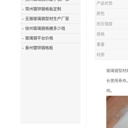
产品优势
玻璃钢盖板
常州镀锌钢格板定制
颜色
无锡玻璃钢型材生产厂家
抗压强度
徐州玻璃钢格栅多少钱
规格
玻璃钢平台价格
重量
泰州镀锌钢格板
材质
玻璃钢型材
长使用寿命
响。