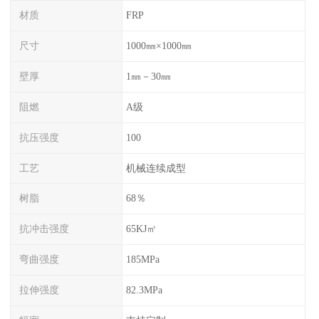
材质
FRP
尺寸
1000㎜×1000㎜
壁厚
1㎜－30㎜
阻燃
A级
抗压强度
100
工艺
机械连续成型
树脂
68％
抗冲击强度
65KJ㎡
弯曲强度
185MPa
拉伸强度
82.3MPa