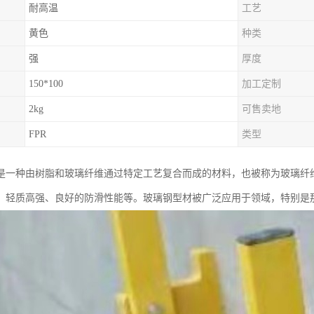
耐高温
工艺
黄色
种类
强
厚度
150*100
加工定制
2kg
可售卖地
FPR
类型
是一种由树脂和玻璃纤维通过特定工艺复合而成的材料，也被称为玻璃纤维
、轻质高强、良好的防滑性能等。玻璃钢型材被广泛应用于领域，特别是