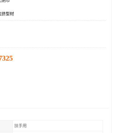
江阴市
拉挤型材
7325
扶手用