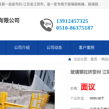
江阴市翔鼎复合材料有限公司,位于美丽富饶的中国经济百强县第一县级市的-江苏省江阴市，是一家专精于玻璃钢格栅、玻璃钢新材料,镀锌钢格板，机械设备生产制造及研发的科技型企业；公司产品已销往了世界多个国家和地区，公司人决心加倍努力愿与广大社会同仁精诚合作共创辉煌！
有限公司
13912457325
0510-86375187
公司介绍
公司动态
客户案例
当前位置：
首页
>
供应
玻璃钢拉挤型材 江
面议
价格：
产品数量：
9999.00个