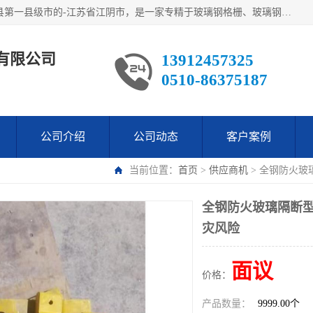
江阴市翔鼎复合材料有限公司,位于美丽富饶的中国经济百强县第一县级市的-江苏省江阴市，是一家专精于玻璃钢格栅、玻璃钢新材料,镀锌钢格板，机械设备生产制造及研发的科技型企业；公司产品已销往了世界多个国家和地区，公司人决心加倍努力愿与广大社会同仁精诚合作共创辉煌！
有限公司
13912457325
0510-86375187
公司介绍
公司动态
客户案例
当前位置：
首页
>
供应商机
> 全钢防火玻
全钢防火玻璃隔断型
灾风险
面议
价格：
产品数量：
9999.00个