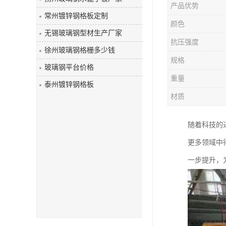
产品优势
玻璃钢盖板
常州镀锌钢格板定制
颜色
无锡玻璃钢型材生产厂家
抗压强度
徐州玻璃钢格栅多少钱
规格
玻璃钢平台价格
重量
泰州镀锌钢格板
材质
随着科技的
更多领域中
一步提升，