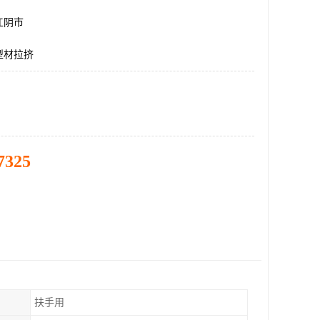
江阴市
型材拉挤
7325
扶手用