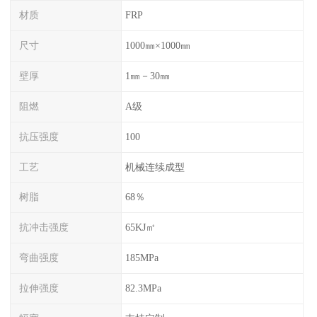
材质
FRP
尺寸
1000㎜×1000㎜
壁厚
1㎜－30㎜
阻燃
A级
抗压强度
100
工艺
机械连续成型
树脂
68％
抗冲击强度
65KJ㎡
弯曲强度
185MPa
拉伸强度
82.3MPa