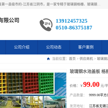
江阴市翔鼎复合材料有限公司,位于美丽富饶的中国经济百强县第一县级市的-江苏省江阴市，是一家专精于玻璃钢格栅、玻璃钢新材料,镀锌钢格板，机械设备生产制造及研发的科技型企业；公司产品已销往了世界多个国家和地区，公司人决心加倍努力愿与广大社会同仁精诚合作共创辉煌！
有限公司
13912457325
0510-86375187
公司介绍
公司动态
客户案例
当前位置：
首页
>
供应商机
>
玻璃钢
玻璃钢水池盖板 格
99.00
价格：￥
元/
产品数量：
9999.00平
发货地址：
江苏省无锡