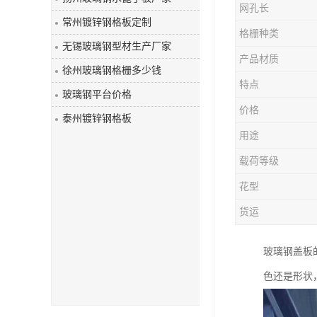
网孔长
玻璃钢盖板
常州镀锌钢格板定制
格栅种类
无锡玻璃钢型材生产厂家
产品材质
徐州玻璃钢格栅多少钱
特点
玻璃钢平台价格
价格
泰州镀锌钢格板
用途
载荷等级
花型
货运
玻璃钢盖板
色还是形状