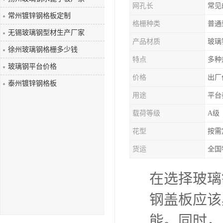
网孔长
玻璃钢盖板
常州镀锌钢格板定制
格栅种类
无锡玻璃钢型材生产厂家
产品材质
玻璃
徐州玻璃钢格栅多少钱
特点
多种
玻璃钢平台价格
价格
出厂
泰州镀锌钢格板
用途
平台
载荷等级
A级
花型
按需
货运
全国
在选择玻璃
钢盖板应该
能。同时，