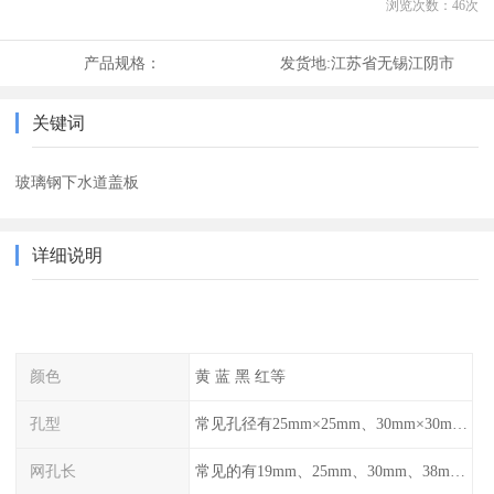
浏览次数：
46
次
产品规格：
发货地:
江苏省无锡江阴市
关键词
玻璃钢下水道盖板
详细说明
颜色
黄 蓝 黑 红等
孔型
常见孔径有25mm×25mm、30mm×30mm、38mm×38mm等,
网孔长
常见的有19mm、25mm、30mm、38mm和50mm等