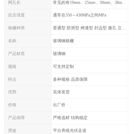
网孔长
常见的有19mm、25mm、30mm、38mm和50mm等
抗压强度
通常在350～430MPa之间MPa
格栅种类
普通型 防滑型 ‌烤漆型 封边型 ‌微孔 立体 加砂覆面型 平面型
名称
玻璃钢格栅
产品材质
玻璃钢
规格
可支持定制
特点
多种规格 品质保障
优势
实体发货
价格
出厂价
产品保障
严格选材 结构稳定
用途
平台养殖光伏走道