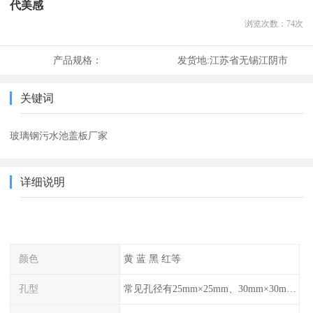
代美感
浏览次数：
74
次
产品规格：
发货地:
江苏省无锡江阴市
关键词
玻璃钢污水池盖板厂家
详细说明
颜色
黄 蓝 黑 红等
孔型
常见孔径有25mm×25mm、30mm×30mm、38mm×38mm等,