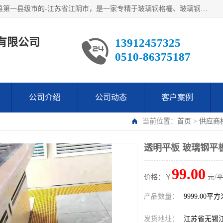
江阴市翔鼎复合材料有限公司,位于美丽富饶的中国经济百强县第一县级市的-江苏省江阴市，是一家专精于玻璃钢格栅、玻璃钢新材料,镀锌钢格板，机械设备生产制造及研发的科技型企业；公司产品已销往了世界多个国家和地区，公司人决心加倍努力愿与广大社会同仁精诚合作共创辉煌！
有限公司
13912457325
0510-86375187
公司介绍
公司动态
客户案例
当前位置：
首页
>
供应商
透明平板 玻璃钢平
99.00
价格：￥
元/
产品数量：
9999.00平
发货地址：
江苏省无锡