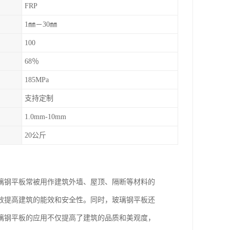
FRP
1㎜－30㎜
100
68％
185MPa
支持定制
1.0mm-10mm
20公斤
璃钢平板常被用作建筑外墙、屋顶、隔断等材料的
效提高建筑的能效和安全性。同时，玻璃钢平板还
璃钢平板的应用不仅提高了建筑的品质和美观度，