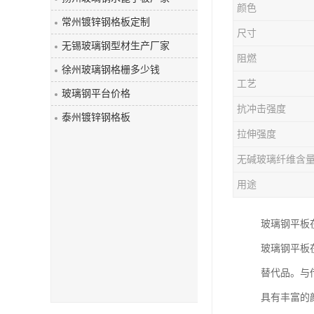
颜色
玻璃钢盖板
常州镀锌钢格板定制
尺寸
无锡玻璃钢型材生产厂家
阻燃
徐州玻璃钢格栅多少钱
工艺
玻璃钢平台价格
抗冲击强度
泰州镀锌钢格板
拉伸强度
无碱玻璃纤维含
用途
玻璃钢平板
玻璃钢平板
替代品。与
具有丰富的