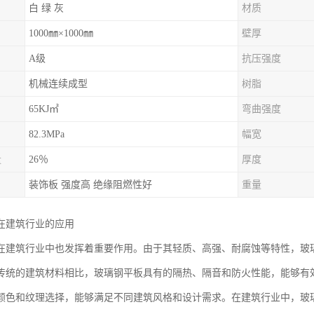
白 绿 灰
材质
1000㎜×1000㎜
壁厚
A级
抗压强度
机械连续成型
树脂
65KJ㎡
弯曲强度
82.3MPa
幅宽
量
26％
厚度
装饰板 强度高 绝缘阻燃性好
重量
在建筑行业的应用
在建筑行业中也发挥着重要作用。由于其轻质、高强、耐腐蚀等特性，玻
传统的建筑材料相比，玻璃钢平板具有的隔热、隔音和防火性能，能够有
颜色和纹理选择，能够满足不同建筑风格和设计需求。在建筑行业中，玻