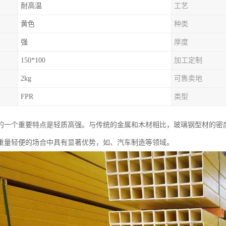
耐高温
工艺
黄色
种类
强
厚度
150*100
加工定制
2kg
可售卖地
FPR
类型
的一个重要特点是轻质高强。与传统的金属和木材相比，玻璃钢型材的密
重量轻便的场合中具有显著优势，如、汽车制造等领域。