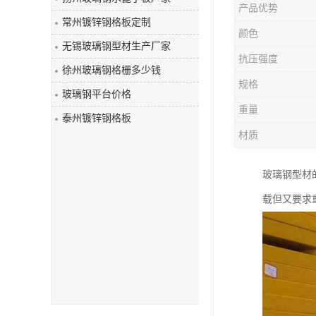
产品优势
玻璃钢盖板
常州镀锌钢格板定制
颜色
无锡玻璃钢型材生产厂家
抗压强度
徐州玻璃钢格栅多少钱
规格
玻璃钢平台价格
重量
泰州镀锌钢格板
材质
玻璃钢型材
载但又要求