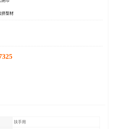
江阴市
拉挤型材
7325
扶手用