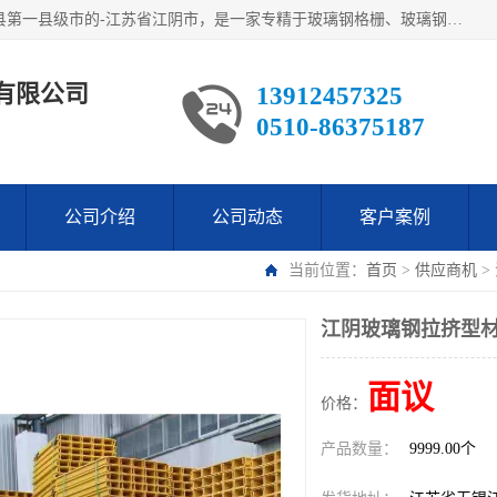
江阴市翔鼎复合材料有限公司,位于美丽富饶的中国经济百强县第一县级市的-江苏省江阴市，是一家专精于玻璃钢格栅、玻璃钢新材料,镀锌钢格板，机械设备生产制造及研发的科技型企业；公司产品已销往了世界多个国家和地区，公司人决心加倍努力愿与广大社会同仁精诚合作共创辉煌！
有限公司
13912457325
0510-86375187
公司介绍
公司动态
客户案例
当前位置：
首页
>
供应商机
>
江阴玻璃钢拉挤型材
面议
价格：
产品数量：
9999.00个