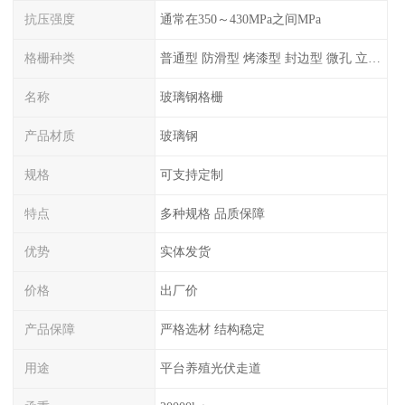
抗压强度
通常在350～430MPa之间MPa
格栅种类
普通型 防滑型 ‌烤漆型 封边型 ‌微孔 立体 加砂覆面型 平面型
名称
玻璃钢格栅
产品材质
玻璃钢
规格
可支持定制
特点
多种规格 品质保障
优势
实体发货
价格
出厂价
产品保障
严格选材 结构稳定
用途
平台养殖光伏走道