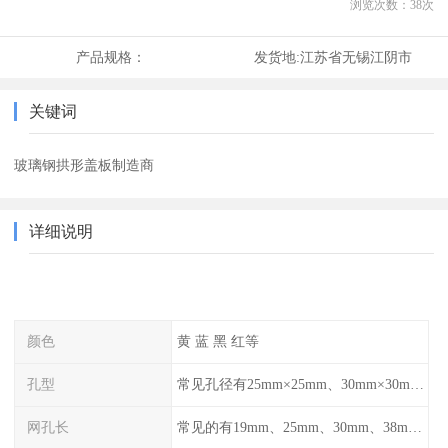
浏览次数：
38
次
产品规格：
发货地:
江苏省无锡江阴市
关键词
玻璃钢拱形盖板制造商
详细说明
颜色
黄 蓝 黑 红等
孔型
常见孔径有25mm×25mm、30mm×30mm、38mm×38mm等,
网孔长
常见的有19mm、25mm、30mm、38mm和50mm等